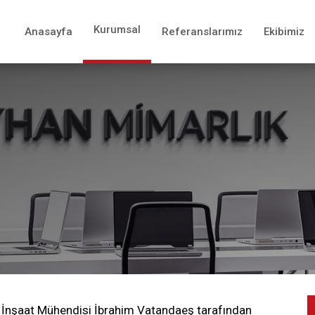
×
Kurumsal
Anasayfa
Referanslarımız
Ekibimiz
Projeler
Konut
Villa
Ofis - İdari Bina
Eğitim - Yurt
Sağlık
 İnşaat Mühendisi İbrahim Vatandaeş tarafından