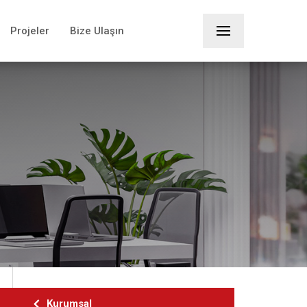
Kurumsal
Projeler
Bize Ulaşın
×
Ekibimiz
+90 332 233 4115
Referanslarımız
Projeler
Bize Ulaşın
Girayhan Mimarlık
Konya Nişantaşı Mah. Dr.M.Hulusu Baybal Cad.
Sefa İş Merkezi No:303, 42060
SELÇUKLU/KONYA
Kurumsal