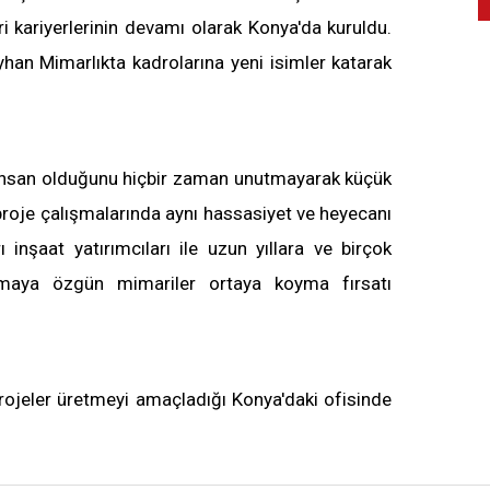
Sosyal
ri kariyerlerinin devamı olarak Konya'da kuruldu.
Sanayi
yhan Mimarlıkta kadrolarına yeni isimler katarak
 insan olduğunu hiçbir zaman unutmayarak küçük
 proje çalışmalarında aynı hassasiyet ve heyecanı
İnstagram
Youtube
Mail
ı inşaat yatırımcıları ile uzun yıllara ve birçok
irmaya özgün mimariler ortaya koyma fırsatı
rojeler üretmeyi amaçladığı Konya'daki ofisinde