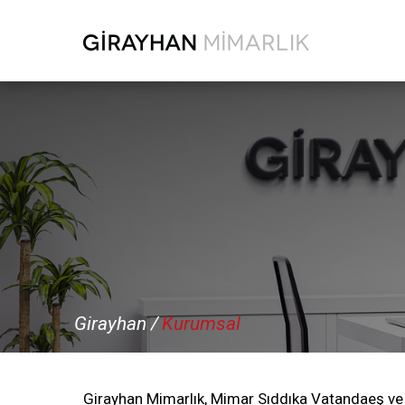
Anasayfa
Kurumsal
Referanslarımız
Girayhan /
Kurumsal
Ekibimiz
Bize Ulaşın
Girayhan Mimarlık, Mimar Sıddıka Vatandaeş ve