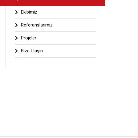
Ekibimiz
Referanslarımız
Projeler
Bize Ulaşın
© 2021 Girayhan Mimarlık
Web Tasarım & Yazılım | INVIVA