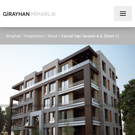
×
+90 332 233 4115
Girayhan /
Projelerimiz /
Konut /
Cansal Yapı Tasarım A.Ş. (Öneri-1)
Anasayfa
Kurumsal
Referanslarımız
Ekibimiz
Bize Ulaşın
Projeler
Konut
Villa
Ofis - İdari Bina
Eğitim - Yurt
Sağlık