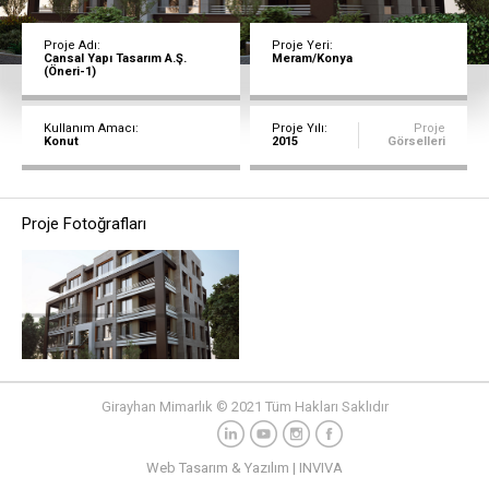
Sosyal
Sanayi
Proje Adı:
Proje Yeri:
Cansal Yapı Tasarım A.Ş.
Meram/Konya
(Öneri-1)
Girayhan Mimarlık
Konya Nişantaşı Mah. Dr.M.Hulusu Baybal Cad.
Kullanım Amacı:
Proje Yılı:
Proje
Konut
2015
Görselleri
Sefa İş Merkezi No:303, 42060
SELÇUKLU/KONYA
Proje Fotoğrafları
Girayhan Mimarlık © 2021 Tüm Hakları Saklıdır
Web Tasarım & Yazılım | INVIVA
Bizimle İletişime Geçin