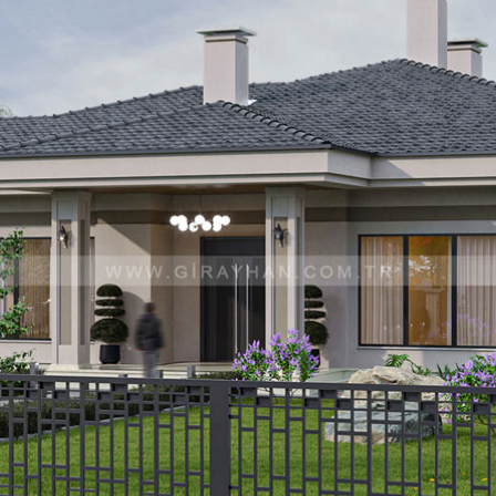
Sosyal
Sanayi
İnstagram
Youtube
Mail