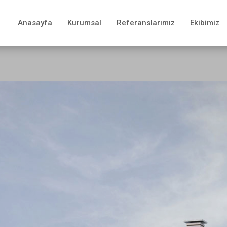
Anasayfa
Kurumsal
Referanslarımız
Ekibimiz
Projeler
Konut
Villa
Ofis - İdari Bina
Eğitim - Yurt
Sağlık