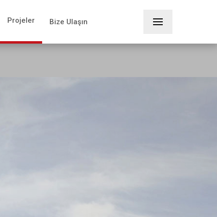
Projeler
Bize Ulaşın
×
+90 332 233 4115
Girayhan Mimarlık
Konya Nişantaşı Mah. Dr.M.Hulusu Baybal Cad.
Sefa İş Merkezi No:303, 42060
SELÇUKLU/KONYA