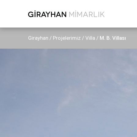
Girayhan /
Projelerimiz /
Villa /
M. B. Villası
Anasayfa
Kurumsal
Referanslarımız
Ekibimiz
Bize Ulaşın